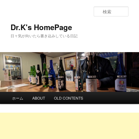
検
索
Dr.K's HomePage
日々気が向いたら書き込みしている日記
メ
ホーム
ABOUT
OLD CONTENTS
メ
サ
イ
ン
イ
ブ
メ
ニ
ン
コ
ュ
ー
コ
ン