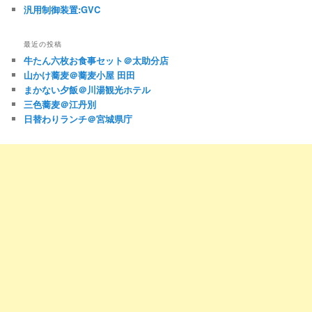
汎用制御装置:GVC
最近の投稿
牛たん六枚お食事セット＠太助分店
山かけ蕎麦＠蕎麦小屋 田田
まかない夕飯＠川湯観光ホテル
三色蕎麦＠江丹別
日替わりランチ＠宮城県庁