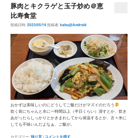
豚肉とキクラゲと玉子炒め＠恵
比寿食堂
投稿日時:
2023/05/19
投稿者:
kabu@Android
おかずは美味しいのにどうしてご飯だけがマズイのだろう
炊く前にちゃんと水に一時間以上（半日くらい）浸すとか、炊き
あがったらしっかりとかきまわしてから保温するとか、古々米に
しても不味いんだよなぁ、ご飯が。
カテゴリー:
独り言
|
コメントを残す