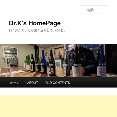
検
索
Dr.K's HomePage
日々気が向いたら書き込みしている日記
メ
ホーム
ABOUT
OLD CONTENTS
メ
イ
ン
イ
メ
ニ
ン
ュ
ー
コ