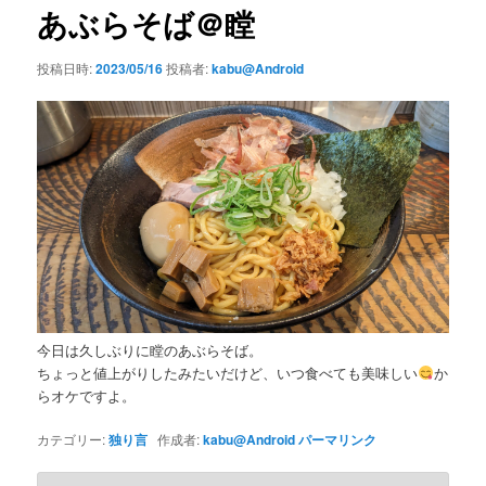
ビ
あぶらそば＠瞠
ゲ
ー
投稿日時:
2023/05/16
投稿者:
kabu@Android
シ
ョ
ン
今日は久しぶりに瞠のあぶらそば。
ちょっと値上がりしたみたいだけど、いつ食べても美味しい
か
らオケですよ。
カテゴリー:
独り言
作成者:
kabu@Android
パーマリンク